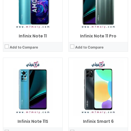
Infinix Note 11
Infinix Note 11 Pro
Add to Compare
Add to Compare
CPU:
ثماني النواة Mediatek Helio G95 تكنولوجيا 12 نانو
RAM:
128 جيجا مع 8 جيجا رام
Display:
6.67 بوصة بدقة FHD+ بها ثقب صغير
Camera:
خلفية ثلاثية 108+8+8 م.ب. / امامية 16 م.ب.
OS:
اندرويد 11
View Details →
Infinix Note 11S
Infinix Smart 6