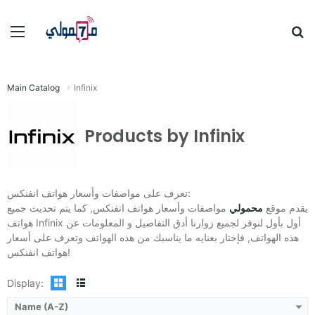
Menu
S
fo
Main Catalog
Infinix
Products by Infinix
:
CPU:
ثماني النواة Heli
تعرف على مواصفات وأسعار هواتف انفنكس:
View Details →
RAM:
64 جيجا مع 4 جيجا رام
يقدم موقع
محمولي
مواصفات وأسعار هواتف انفنكس, كما يتم تحديث جميع
Display:
6.82 بوصة بدقة HD+ بها نوتش صغير
هواتف Infinix أول بأول لنوفر لجميع زوارنا أدق التفاصيل و المعلومات عن
Camera:
هذه الهواتف, فإختار بعنايه ما يناسبك من هذه الهواتف وتعرف على أسعار
OS:
اندرويد 11
هواتف انفنكس!
View Details →
Display:
Name (A-Z)