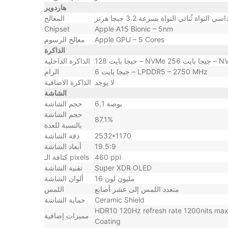
هاردوير
المعالج
Chipset
Apple A15 Bionic – 5nm
Apple GPU – 5 Cores
معالج الرسوم
الذاكرة
الذاكرة الداخلية
6 جيجا بايت – LPDDR5 – 2750 MHz
الرام
لا يوجد
الذاكرة الاضافية
الشاشة
6.1 بوصة
حجم الشاشة
حجم الشاشة
87.1%
بالنسبة للعدة
2532*1170
دقة الشاشة
19.5:9
أبعاد الشاشة
460 ppi
كثافة الـ pixels
Super XDR OLED
تقنية الشاشة
16 مليون لون
ألوان الشاشة
متعدد اللمس إلى عشر أصابع
اللمس
Ceramic Shield
حماية الشاشة
HDR10 120Hz refresh rate 1200nits max 
مميزات إضافية
Coating