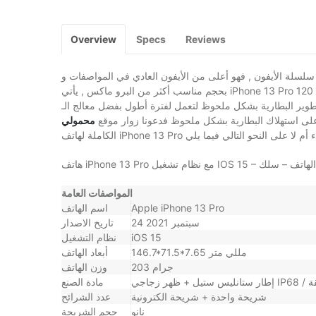
Overview
Specs
Reviews
سلسلة الأيفون , فهو أعلى من الأيفون العادي في المواصفات و
بحجم مناسب أكثر من البرو ماكس , يأتي iPhone 13 Pro بكاميرا ثلاثية مع شاشة كبيرة تدعم معدل التحديث الأعلى الـ 120Hz لتحصل على
ية بشكل ملحوظ لتعمل لفترة أطول بفضل معالج الـ A15 Bionic الرائد الذي يقدم
لى استهلاك البطارية بشكل ملحوظ فدعونا زوار موقع
محمولي
المواصفات العامة
Apple iPhone 13 Pro
اسم الهاتف
24 سبتمبر 2021
تاريخ الاصدار
iOS 15
نظام التشغيل
146.7*71.5*7.65 مللي متر
أبعاد الهاتف
203 جرام
وزن الهاتف
مادة الصنع
شريحة واحدة + شريحة الكترونية
عدد الشرائح
نانو
حجم الشريحة