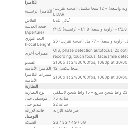
الكاميرا
كاميرا رُباعية – 12 ميجا بيكسل (رئيسية) + 12 ميجا بيكسل (زاوية واسعة) + 12 ميجا بيكسل (عدسة تقريب) + TOF 3D
الكاميرا الرئيسية
LiDAR
LED ثُنائي
الفلاش
فتحة العدسة
(Aperture)
البعد البؤري
(Focal Lenght)
OIS, phase detection autofocus, 2x op
مميزات أخرى
recording, touch focus, face/smile det
2160p at 24/30/60fps, 1080p at 30/60
الفيديو
12 ميجا بيكسل
الكاميرا الأمامية
مميزات الكاميرا
2160p at 24/30/60fps, 1080p at 30/60/
الأمامية
البطارية
نوع البطارية
75 ساعة
موسيقى حتى
22 ساعة
فيديو حتى
غير قابلة للإزالة
قابلة للإزالة
التوصيل
2G / 3G / 4G / 5G
الشبكة