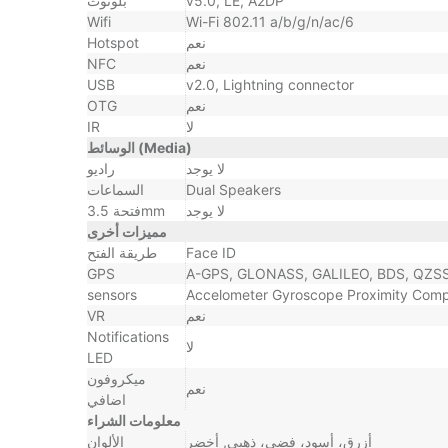
v5.0, LE, A2DP
بلوتوث
Wifi
Wi-Fi 802.11 a/b/g/n/ac/6
نعم
Hotspot
نعم
NFC
USB
v2.0, Lightning connector
نعم
OTG
لا
IR
الوسائط (Media)
لا يوجد
راديو
Dual Speakers
السماعات
لا يوجد
فتحة 3.5mm
مميزات أخرى
Face ID
طريقة الفتح
GPS
A-GPS, GLONASS, GALILEO, BDS, QZS
sensors
Accelometer Gyroscope Proximity Com
نعم
VR
Notifications
لا
LED
ميكروفون
نعم
اضافي
معلومات الشراء
أزرق، أسود، فضي، ذهبي, أخضر
الألوان