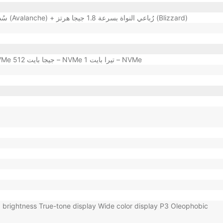
سُداسي النواة ثُنائي النواة بسرعة 3.2 جيجا هرتز (Avalanche) + رُباعي النواة بسرعة 1.8 جيجا هرتز (Blizzard)
128 جيجا بايت – NVMe 256 جيجا بايت – NVMe 512 جيجا بايت – NVMe 1 تيرا بايت – NVMe
brightness True-tone display Wide color display P3 Oleophobic