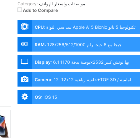
مواصفات واسعار الهواتف
Category:
Add to Compare
سداسي النواة Apple A15 Bionic تكنولوجيا 5 نانو
:
CPU
128/256/512/1000 جيجا مع 6 جيجا رام
:
RAM
6.1 بوصة بدقة 1170x2532 بها نوتش كبير
:
Display
خلفية رباعية 12+12+12+TOF 3D / امامية
:
Camera
12+SL 3D
OS
:
IOS 15