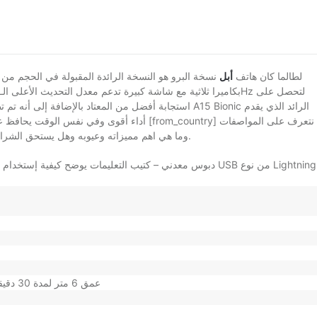
لطالما كان هاتف
أبل
نسخة البرو هو النسخة الرائدة المقبولة في الحجم من 
استجابة أفضل من المعتاد بالإضافة إلى أنه تم تطوير البطار
[from_country] نتعرف على المواصفات
أداء أقوى وفي نفس الوقت يحافظ ع
الكاملة لهاتف iPhone 13 Pro وما هي اهم مميزاته وعيوبه وهل يستحق الشراء أم لا على النحو التالي فيما يلي.
iPhone 13 Pr مع نظام تشغيل IOS 15 – دبوس معدني – كتيب التعليمات يوضح كيفية إستخدام الهاتف – سلك USB من نوع Lightning.
إطار ستانليس ستيل + ظهر زجاجي IP68 / عمق 6 متر لمدة 30 دقيقة