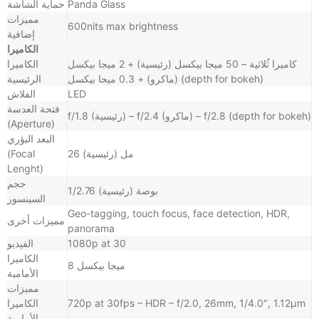
Panda Glass
حماية الشاشة
مميزات
600nits max brightness
إضافية
الكاميرا
كاميرا ثُلاثية – 50 ميجا بيكسل (رئيسية)‏ + 2 ميجا بيكسل
الكاميرا
(ماكرو) + 0.3 ميجا بيكسل (depth for bokeh)
الرئيسية
LED
الفلاش
فتحة العدسة
f/1.8 (رئيسية) – f/2.4 (ماكرو) – f/2.8 (depth for bokeh)
(Aperture)
البعد البؤري
26 مل (رئيسية)
(Focal
Lenght)
حجم
1/2.76 بوصة (رئيسية)
السينسور
Geo-tagging, touch focus, face detection, HDR,
مميزات أخرى
panorama
1080p at 30
الفيديو
الكاميرا
8 ميجا بيكسل
الأمامية
مميزات
720p at 30fps – HDR – f/2.0, 26mm, 1/4.0″, 1.12µm
الكاميرا
الأمامية