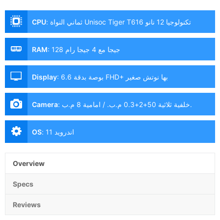
ثماني النواة Unisoc Tiger T616 تكنولوجيا 12 نانو
:
CPU
128 جيجا مع 4 جيجا رام
:
RAM
6.6 بوصة بدقة FHD+ بها نوتش صغير
:
Display
خلفية ثلاثية 50+2+0.3 م.ب. / امامية 8 م.ب.
:
Camera
اندرويد 11
:
OS
Overview
Specs
Reviews