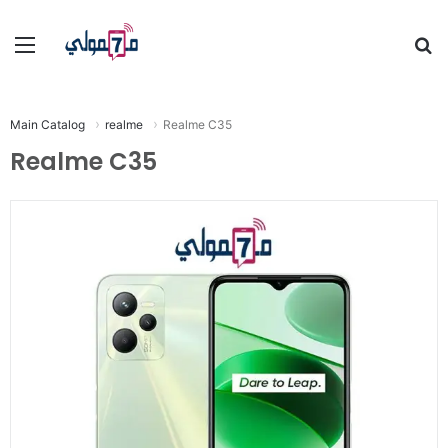
Menu
S
fo
Main Catalog
realme
Realme C35
Realme C35