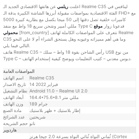
اعلنت
ريلمي
عن هاتفها الاقتصادي الجديد الـ Realme C35 لينافس في
الفئة الاقتصادية بمواصفات مقبولة أبرزها الشاشة الكبيرة بدقة الـ FHD+ مع
كاميرات خلفية تصل دقتها إلى 50 ميجا بكسل مع بطارية كبيرة 5000
مللي أمبير وشحن سريع 18 واط مع منفذ Type C فدعونا زوار
موقع
[from_country] نتعرف على المواصفات الكاملة لهاتف Realme
محمولي
C35 وما هي أهم مميزاته وعيوبه وهل يستحق الشراء أم لا على النحو
التالي فيما يلي.
هاتف Realme C35 – رأس الشاحن بقوة 18 واط – سلك USB من نوع
Type C – دبوس معدني – كتيب التعليمات ويوضح كيفية إستخدام الهاتف.
المواصفات العامة
Realme C35
اسم الهاتف
14 فبراير 2022
تاريخ الاصدار
Android 11.0 – Realme UI 2.0
نظام التشغيل
164.4*75.6*8.1 مللي متر
أبعاد الهاتف
189 جرام
وزن الهاتف
إطار بلاستيك + ظهر بلاستيك
مادة الصنع
شريحتين
عدد الشرائح
نانو
حجم الشريحة
هاردوير
ثُماني النواة ثُنائي النواة بسرعة 2.0 جيجا هرتز (Cortex