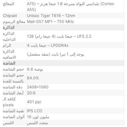
A75) – سُداسي النواة بسرعة 1.8 جيجا هرتز (Cortex
المعالج
A55)
Chipset
Unisoc Tiger T616 – 12nm
Mali-G57 MP1 – 750 MHz
معالج الرسوم
الذاكرة
الذاكرة
128 جيجا بايت (4 جيجا رام) – UFS 2.2
الداخلية
4 جيجا بايت – LPDDR4x
الرام
الذاكرة
يوجد إلى 1 تيرا بايت (منفذ منفصل)
الاضافية
الشاشة
6.6 بوصة
حجم الشاشة
حجم الشاشة
84.0%
بالنسبة للعدة
2408*1080
دقة الشاشة
20:9
أبعاد الشاشة
كثافة الـ
401 ppi
pixels
IPS LCD
تقنية الشاشة
16 مليون لون
ألوان الشاشة
متعدد اللمس
اللمس