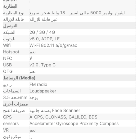
البطارية
ليثيوم بوليمر 5000 مللي امبير – 18 واط شحن سريع
نوع البطارية
غير قابلة للإزالة
قابلة للإزالة
التوصيل
2G / 3G / 4G
الشبكة
v5.0, A2DP, LE
بلوتوث
Wifi
Wi-Fi 802.11 a/b/g/n/ac
نعم
Hotspot
لا
NFC
USB
v2.0, Type C
نعم
OTG
الوسائط (Media)
FM radio
راديو
Loudspeaker
السماعات
يوجد
فتحة 3.5mm
مميزات أخرى
بصمة جانبية Face Scanner
طريقة الفتح
GPS
A-GPS, GLONASS, GALILEO, BDS
sensors
Accelometer Gyroscope Proximity Compass
نعم
VR
ميكروفون