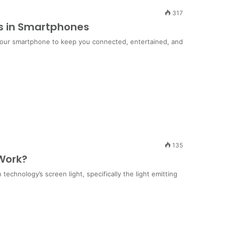
317
es in Smartphones
n your smartphone to keep you connected, entertained, and
135
 Work?
echnology’s screen light, specifically the light emitting