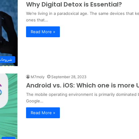
Why Digital Detox is Essential?
We’re living in a paradoxical age. The same devices that 
ones that…
Read More »
شروحات 
M7moly
September 28, 2023
Android vs. iOS: Which one is more 
The mobile operating environment is primarily dominated 
Google…
Read More »