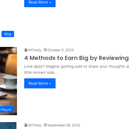
Read More »
blog
M7moly
October 3, 2023
4 Methods to Earn Big by Reviewin
Love apps? Imagine getting paid to share your thoughts 
little-known side…
Read More »
شروحات 
M7moly
September 28, 2023