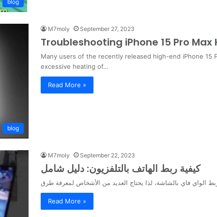
blog
M7moly
September 27, 2023
Troubleshooting iPhone 15 Pro Max 
Many users of the recently released high-end iPhone 15 P
excessive heating of…
Read More »
blog
M7moly
September 22, 2023
كيفية ربط الهاتف بالتلفزيون: دليل شامل
Read More »