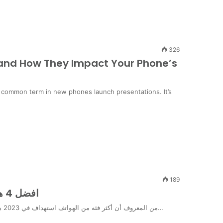
326
 and How They Impact Your Phone’s
a common term in new phones launch presentations. It’s
189
افضل 4 هواتف سامسونج من الفئة العالية والمتوسطة
من المعروف أن أكثر فئه من الهواتف استهداف في 2023 هي فئات سامسونج؛ لأنها تلبي احتياجات المستخدم وأيضًا تتناسب مع…