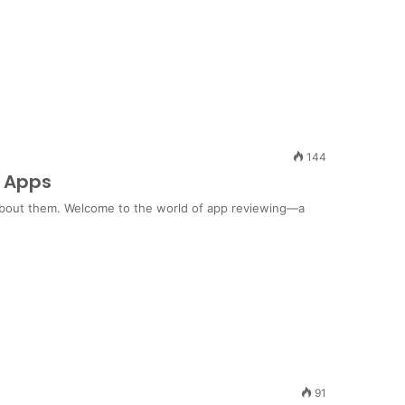
144
g Apps
about them. Welcome to the world of app reviewing—a
91