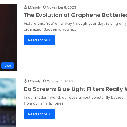
M7moly
November 8, 2023
The Evolution of Graphene Batteri
Picture this: You’re halfway through your day, relying o
organized. Suddenly, you’re…
Read More »
blog
M7moly
October 4, 2023
Do Screens Blue Light Filters Really
In our modern world, our eyes almost constantly bathed in t
from our smartphones.…
Read More »