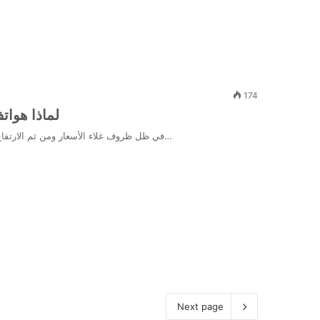
174
لماذا هوات
في ظل ظروف غلاء الأسعار ومن ثم الارتفاع الكبير في ثمن هواتف شركة آبل أصبح هنا سؤال يطرح نفسه، وهو…
Next page