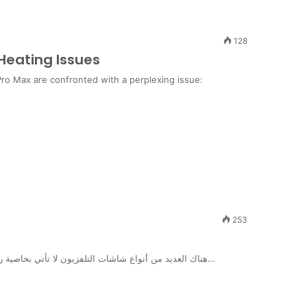
128
Heating Issues
ro Max are confronted with a perplexing issue:
253
هناك العديد من أنواع شاشات التلفزيون لا تأتي بخاصية ربط الواي فاي بالشاشة، لذا يحتاج العديد من الأشخاص لمعرفة طرق…